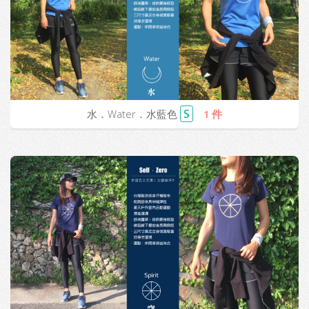
S
水．Water．水藍色
1 件