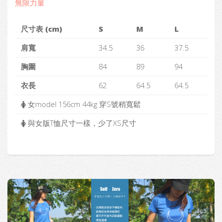
無限力量
尺寸表 (cm)
S
M
L
肩寬
34.5
36
37.5
胸圍
84
89
94
衣長
62
64.5
64.5
女model 156cm 44kg 穿S號稍寬鬆
與女版T恤尺寸一樣，少了XS尺寸