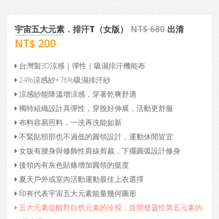
宇宙五大元素
．排汗T（女版）
NT$ 680
出清
NT$ 200
台灣製3D涼感｜彈性｜吸濕排汗機能布
24%涼感紗+76%吸濕排汗紗
涼感紗能降溫增涼感，穿著乾爽舒適
獨特組織設計具彈性，穿脫好伸展，活動更舒服
布料容易照料，一洗再洗能如新
不緊貼頸部也不過低的圓領設計，運動休閒皆宜
女版有腰身與修飾性肩線剪裁，下擺圓弧設計修身
後領內有灰色貼條增加圓領的挺度
夏天戶外或室內活動運動最佳上衣選擇
印有代表宇宙五大元素能量幾何圖形
五大元素提醒對自然元素的珍視，並開發靈性第五元素的