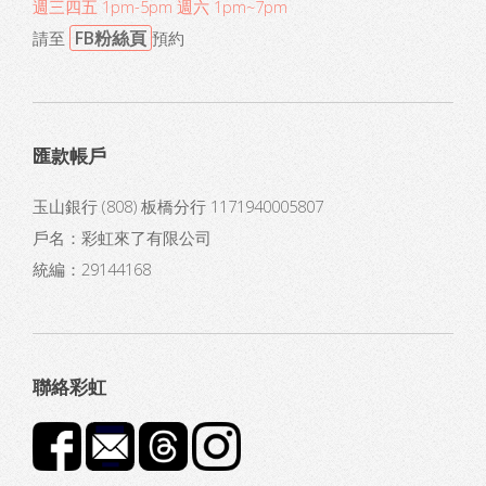
週三四五 1pm-5pm 週六 1pm~7pm
FB粉絲頁
請至
預約
匯款帳戶
玉山銀行 (808) 板橋分行 1171940005807
戶名：彩虹來了有限公司
統編：29144168
聯絡彩虹