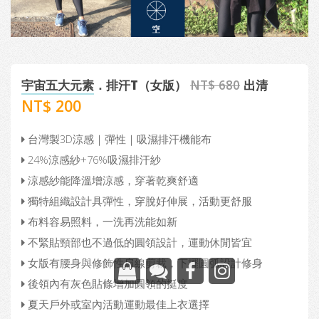
宇宙五大元素
．排汗T（女版）
NT$ 680
出清
NT$ 200
台灣製3D涼感｜彈性｜吸濕排汗機能布
24%涼感紗+76%吸濕排汗紗
涼感紗能降溫增涼感，穿著乾爽舒適
獨特組織設計具彈性，穿脫好伸展，活動更舒服
布料容易照料，一洗再洗能如新
不緊貼頸部也不過低的圓領設計，運動休閒皆宜
女版有腰身與修飾性肩線剪裁，下擺圓弧設計修身
後領內有灰色貼條增加圓領的挺度
夏天戶外或室內活動運動最佳上衣選擇