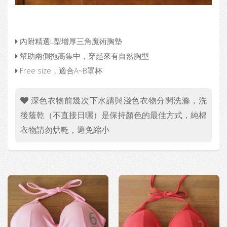
內附精選L型增厚三角魔術胸墊
幫助兩側拖高集中，穿起來有自然胸型
Free size，適合A~B罩杯
深色衣物前幾次下水請與淺色衣物分開洗滌，洗
後蔭乾（不直接日曬）是保持顏色的最佳方式，純棉
衣物請勿烘乾，避免縮小