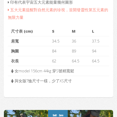
印有代表宇宙五大元素能量幾何圖形
五大元素提醒對自然元素的珍視，並開發靈性第五元素的
無限力量
尺寸表 (cm)
S
M
L
肩寬
34.5
36
37.5
胸圍
84
89
94
衣長
62
64.5
64.5
女model 156cm 44kg 穿S號稍寬鬆
與女版T恤尺寸一樣，少了XS尺寸