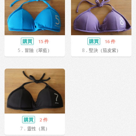
購買
購買
15 件
16 件
5．冒險（翠藍）
8．堅決（茄皮紫）
購買
2 件
7．靈性（黑）