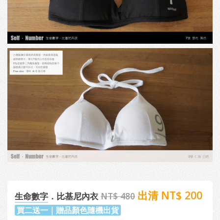
出清 NT$ 200
生命數字
．比基尼內衣
NT$ 480
買二送一｜贈品顏色隨機出貨