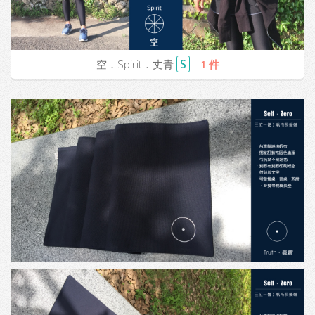
S
空．Spirit．丈青
1 件