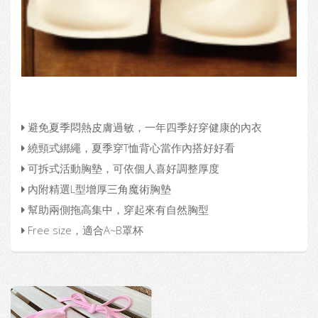
避免夏季悶熱皮膚過敏，一年四季好穿健康的內衣
繞頸式綁繩，夏季穿T恤背心當作內搭好好看
可拆式活動胸墊，可依個人喜好調整厚度
內附精選L型增厚三角魔術胸墊
幫助兩側拖高集中，穿起來有自然胸型
Free size，適合A~B罩杯