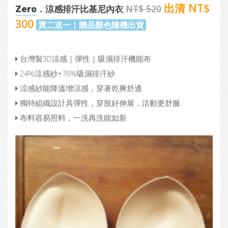
出清 NT$
Zero
．涼感排汗比基尼內衣
NT$ 520
300
買二送一｜贈品顏色隨機出貨
台灣製3D涼感｜彈性｜吸濕排汗機能布
24%涼感紗+76%吸濕排汗紗
涼感紗能降溫增涼感，穿著乾爽舒適
獨特組織設計具彈性，穿脫好伸展，活動更舒服
布料容易照料，一洗再洗能如新