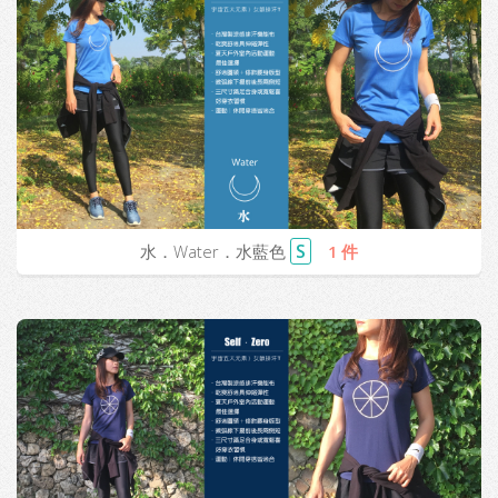
S
水．Water．水藍色
1 件