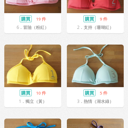
購買
購買
19 件
9 件
6．冒險（粉紅）
2．支持（珊瑚紅）
購買
購買
10 件
5 件
1．獨立（黃）
3．熱情（湖水綠）