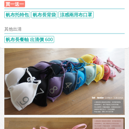
買一送一
帆布托特包
帆布長背袋
涼感兩用布口罩
其他出清
帆布長餐軸 出清價 600