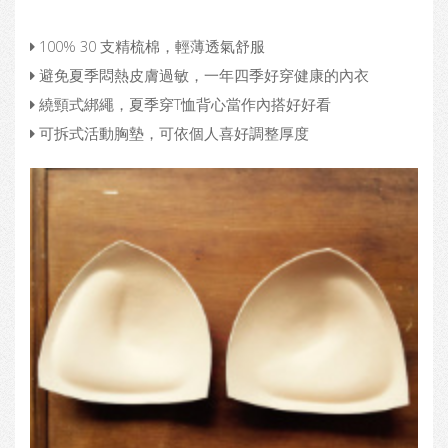
100% 30 支精梳棉，輕薄透氣舒服
避免夏季悶熱皮膚過敏，一年四季好穿健康的內衣
繞頸式綁繩，夏季穿T恤背心當作內搭好好看
可拆式活動胸墊，可依個人喜好調整厚度