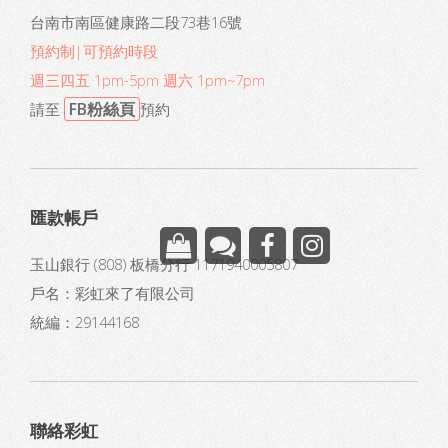
台南市南區健康路二段73巷16號
預約制|可預約時段
週三四五 1pm-5pm 週六 1pm~7pm
FB粉絲頁
請至
預約
匯款帳戶
玉山銀行 (808) 板橋分行 1171940005807
戶名：彩虹來了有限公司
統編：29144168
聯絡彩虹