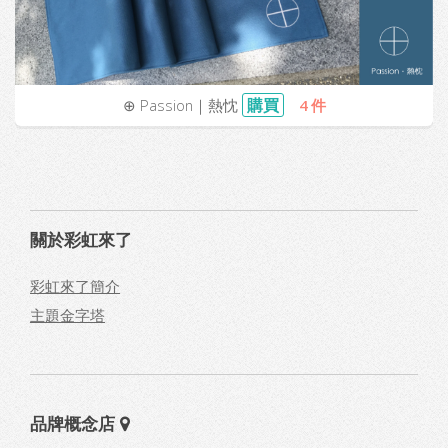
購買
⊕ Passion｜熱忱
4 件
關於彩虹來了
彩虹來了簡介
主題金字塔
品牌概念店