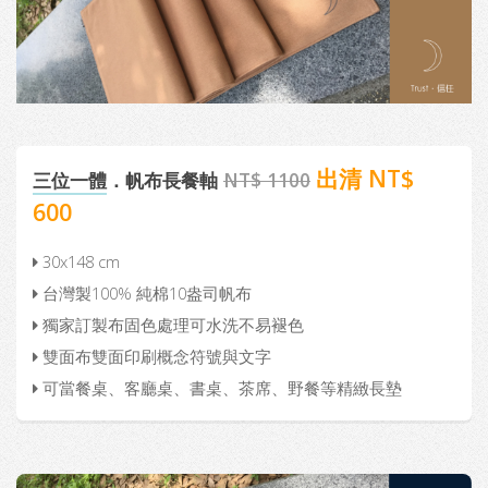
出清 NT$
三位一體
．帆布長餐軸
NT$ 1100
600
30x148 cm
台灣製100% 純棉10盎司帆布
獨家訂製布固色處理可水洗不易褪色
雙面布雙面印刷概念符號與文字
可當餐桌、客廳桌、書桌、茶席、野餐等精緻長墊