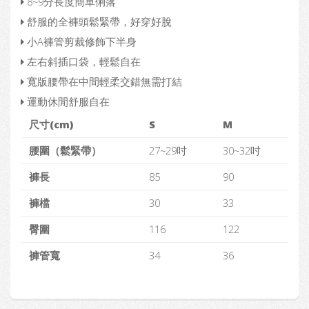
8~9分長度簡單俐落
舒服的全褲頭鬆緊帶，好穿好脫
小A褲管剪裁修飾下半身
左右斜插口袋，輕鬆自在
寬版腰帶在中間輕柔交錯無需打結
運動休閒舒服自在
尺寸(cm)
S
M
腰圍（鬆緊帶）
27~29吋
30~32吋
褲長
85
90
褲檔
30
33
臀圍
116
122
褲管寬
34
36