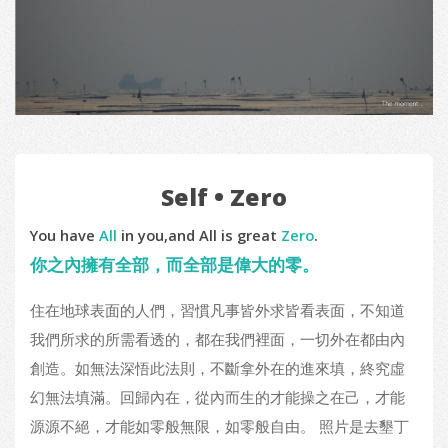
Self • Zero
You have
All
in you,and All is great
Zero
.
你之內擁有全部，而全部是偉大的零。
住在地球表面的人們，習慣凡事皆外求皆看表面，不知道
我們所求的所需看透的，都在我們裡面，一切外在都由內
創造。如無法深悟此法則，不斷拿外在的進來填，終究虛
幻無法填滿。回歸內在，從內而生的才能操之在己，才能
源源不絕，才能如零般無限，如零般自由。 照片是去墾丁