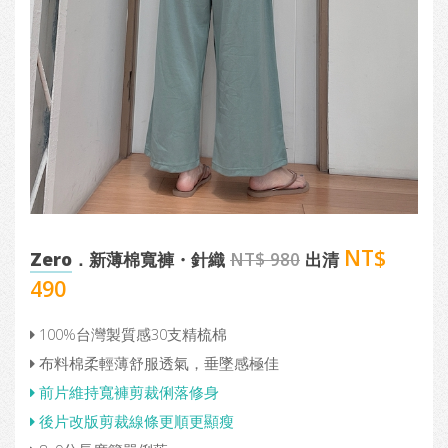
NT$
Zero
．新薄棉寬褲・針織
NT$ 980
出清
490
100%台灣製質感30支精梳棉
布料棉柔輕薄舒服透氣，垂墜感極佳
前片維持寬褲剪裁俐落修身
後片改版剪裁線條更順更顯瘦