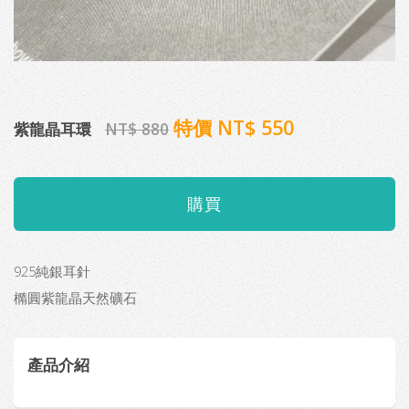
特價 NT$ 550
紫龍晶耳環
NT$ 880
925純銀耳針
橢圓紫龍晶天然礦石
產品介紹