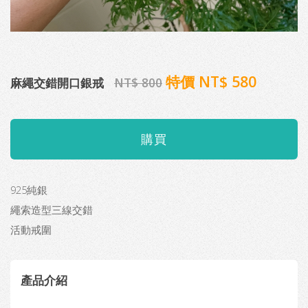
特價 NT$ 580
麻繩交錯開口銀戒
NT$ 800
925純銀
繩索造型三線交錯
活動戒圍
產品介紹