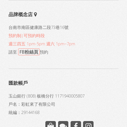
品牌概念店
台南市南區健康路二段73巷16號
預約制|可預約時段
週三四五 1pm-5pm 週六 1pm~7pm
FB粉絲頁
請至
預約
匯款帳戶
玉山銀行 (808) 板橋分行 1171940005807
戶名：彩虹來了有限公司
統編：29144168