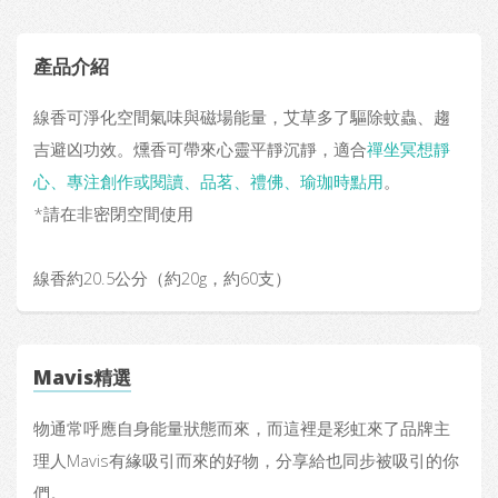
產品介紹
線香可淨化空間氣味與磁場能量，艾草多了驅除蚊蟲、趨
吉避凶功效。燻香可帶來心靈平靜沉靜，適合
禪坐冥想靜
心、專注創作或閱讀、品茗、禮佛、瑜珈時點用
。
*請在非密閉空間使用
線香約20.5公分（約20g，約60支）
Mavis精選
物通常呼應自身能量狀態而來，而這裡是彩虹來了品牌主
理人Mavis有緣吸引而來的好物，分享給也同步被吸引的你
們。