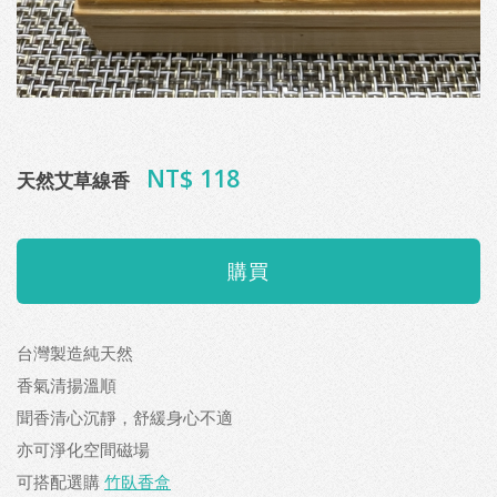
NT$ 118
天然艾草線香
台灣製造純天然
香氣清揚溫順
聞香清心沉靜，舒緩身心不適
亦可淨化空間磁場
可搭配選購
竹臥香盒