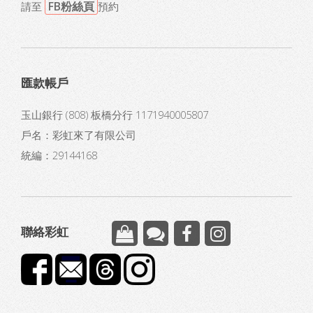
FB粉絲頁
請至
預約
匯款帳戶
玉山銀行 (808) 板橋分行 1171940005807
戶名：彩虹來了有限公司
統編：29144168
聯絡彩虹