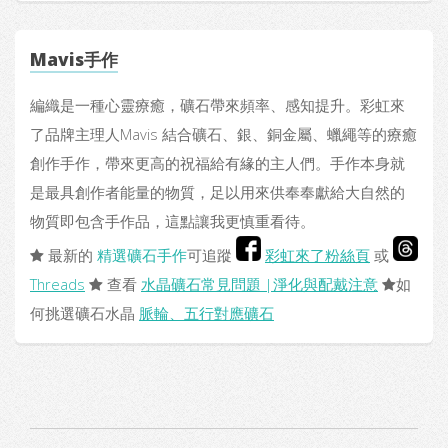
Mavis手作
編織是一種心靈療癒，礦石帶來頻率、感知提升。彩虹來
了品牌主理人Mavis 結合礦石、銀、銅金屬、蠟繩等的療癒
創作手作，帶來更高的祝福給有緣的主人們。手作本身就
是最具創作者能量的物質，足以用來供奉奉獻給大自然的
物質即包含手作品，這點讓我更慎重看待。
最新的
精選礦石手作
可追蹤
彩虹來了粉絲頁
或
Threads
查看
水晶礦石常見問題 |淨化與配戴注意
如
何挑選礦石水晶
脈輪、五行對應礦石