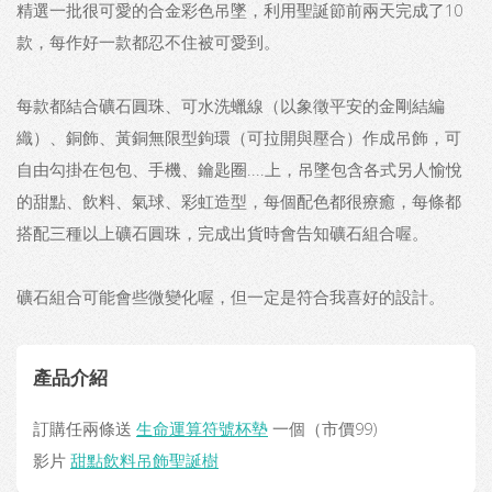
精選一批很可愛的合金彩色吊墜，利用聖誕節前兩天完成了10
款，每作好一款都忍不住被可愛到。
每款都結合礦石圓珠、可水洗蠟線（以象徵平安的金剛結編
織）、銅飾、黃銅無限型鉤環（可拉開與壓合）作成吊飾，可
自由勾掛在包包、手機、鑰匙圈....上，吊墜包含各式另人愉悅
的甜點、飲料、氣球、彩虹造型，每個配色都很療癒，每條都
搭配三種以上礦石圓珠，完成出貨時會告知礦石組合喔。
礦石組合可能會些微變化喔，但一定是符合我喜好的設計。
產品介紹
訂購任兩條送
生命運算符號杯墊
一個（市價99)
影片
甜點飲料吊飾聖誕樹