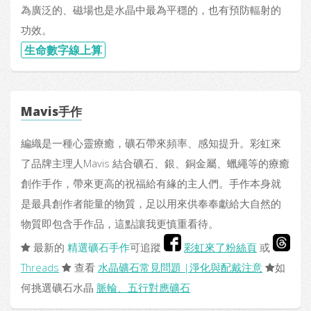
為廣泛的、磁場也是水晶中最為平穩的，也有預防輻射的
功效。
生命數字線上算
Mavis手作
編織是一種心靈療癒，礦石帶來頻率、感知提升。彩虹來
了品牌主理人Mavis 結合礦石、銀、銅金屬、蠟繩等的療癒
創作手作，帶來更高的祝福給有緣的主人們。手作本身就
是最具創作者能量的物質，足以用來供奉奉獻給大自然的
物質即包含手作品，這點讓我更慎重看待。
最新的
精選礦石手作
可追蹤
彩虹來了粉絲頁
或
Threads
查看
水晶礦石常見問題 |淨化與配戴注意
如
何挑選礦石水晶
脈輪、五行對應礦石