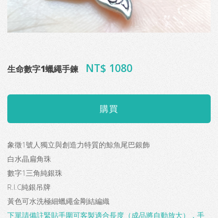
NT$ 1080
生命數字1蠟繩手鍊
象徵1號人獨立與創造力特質的鯨魚尾巴銀飾
白水晶扁角珠
數字1三角純銀珠
R.I.C純銀吊牌
黃色可水洗極細蠟繩金剛結編織
下單請備註緊貼手圍可客製適合長度（成品將自動放大），手