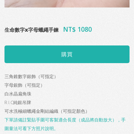
NT$ 1080
生命數字x字母蠟繩手鍊
三角錐數字銀飾（可指定）
字母銀飾（可指定）
白水晶扁角珠
R.I.C純銀吊牌
可水洗極細蠟繩金剛結編織（可指定顏色）
下單請備註緊貼手圍可客製適合長度（成品將自動放大），手
圍量法可看下方照片說明。