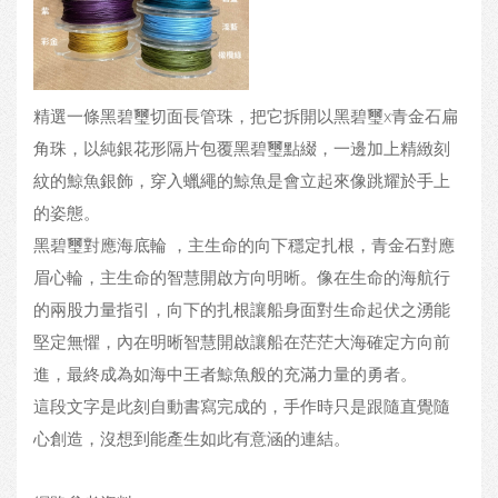
精選一條黑碧璽切面長管珠，把它拆開以黑碧璽x青金石扁
角珠，以純銀花形隔片包覆黑碧璽點綴，一邊加上精緻刻
紋的鯨魚銀飾，穿入蠟繩的鯨魚是會立起來像跳耀於手上
的姿態。
黑碧璽對應海底輪 ，主生命的向下穩定扎根，青金石對應
眉心輪，主生命的智慧開啟方向明晰。像在生命的海航行
的兩股力量指引，向下的扎根讓船身面對生命起伏之湧能
堅定無懼，內在明晰智慧開啟讓船在茫茫大海確定方向前
進，最終成為如海中王者鯨魚般的充滿力量的勇者。
這段文字是此刻自動書寫完成的，手作時只是跟隨直覺隨
心創造，沒想到能產生如此有意涵的連結。