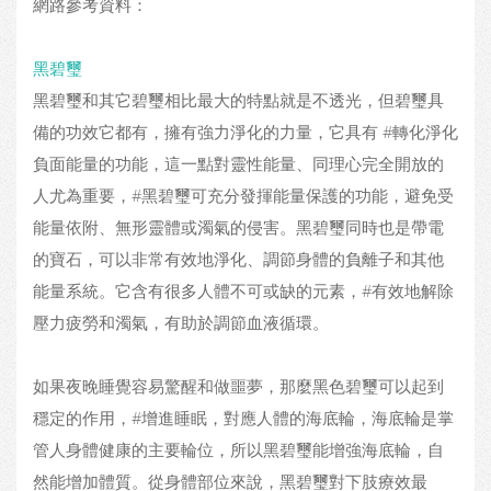
網路參考資料：
黑碧璽
黑碧璽和其它碧璽相比最大的特點就是不透光，但碧璽具
備的功效它都有，擁有強力淨化的力量，它具有 #轉化淨化
負面能量的功能，這一點對靈性能量、同理心完全開放的
人尤為重要，#黑碧璽可充分發揮能量保護的功能，避免受
能量依附、無形靈體或濁氣的侵害。黑碧璽同時也是帶電
的寶石，可以非常有效地淨化、調節身體的負離子和其他
能量系統。它含有很多人體不可或缺的元素，#有效地解除
壓力疲勞和濁氣，有助於調節血液循環。
如果夜晚睡覺容易驚醒和做噩夢，那麼黑色碧璽可以起到
穩定的作用，#增進睡眠，對應人體的海底輪，海底輪是掌
管人身體健康的主要輪位，所以黑碧璽能增強海底輪，自
然能增加體質。從身體部位來說，黑碧璽對下肢療效最