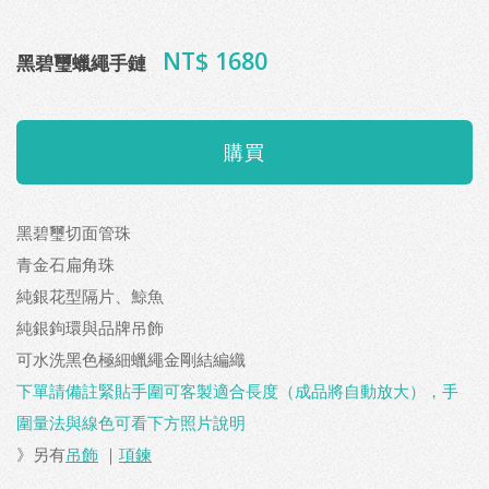
NT$ 1680
黑碧璽蠟繩手鏈
黑碧璽切面管珠
青金石扁角珠
純銀花型隔片、鯨魚
純銀鉤環與品牌吊飾
可水洗黑色極細蠟繩金剛結編織
下單請備註緊貼手圍可客製適合長度（成品將自動放大），手
圍量法與線色可看下方照片說明
》另有
吊飾
｜
項鍊