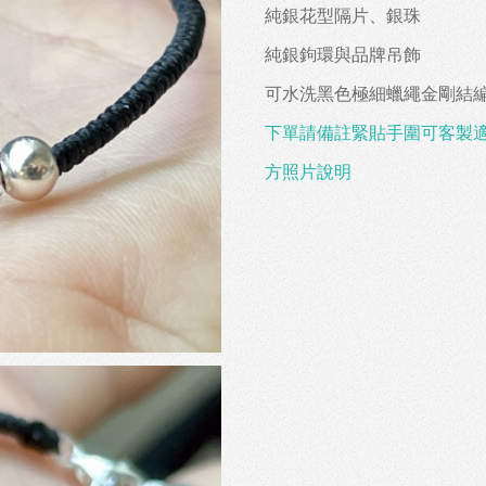
純銀花型隔片、銀珠
純銀鉤環與品牌吊飾
可水洗黑色極細蠟繩金剛結
下單請備註緊貼手圍可客製
方照片說明