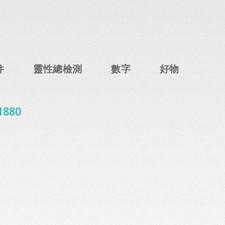
件
靈性總檢測
數字
好物
1880