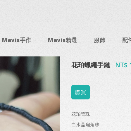
Mavis手作
Mavis精選
服飾
配
花珀蠟繩手鏈
NT$ 
花珀管珠
白水晶扁角珠