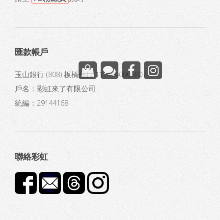
匯款帳戶
玉山銀行 (808) 板橋分行 1171940005807
戶名：彩虹來了有限公司
統編：29144168
聯絡彩虹