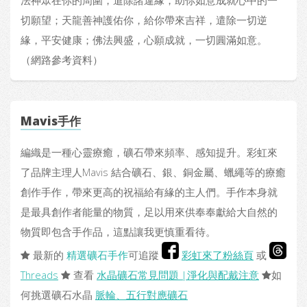
法神眾在你的周圍，遣除諸違緣，助你如意成就心中的一
切願望；天龍善神護佑你，給你帶來吉祥，遣除一切逆
緣，平安健康；佛法興盛，心願成就，一切圓滿如意。
（網路參考資料）
Mavis手作
編織是一種心靈療癒，礦石帶來頻率、感知提升。彩虹來
了品牌主理人Mavis 結合礦石、銀、銅金屬、蠟繩等的療癒
創作手作，帶來更高的祝福給有緣的主人們。手作本身就
是最具創作者能量的物質，足以用來供奉奉獻給大自然的
物質即包含手作品，這點讓我更慎重看待。
最新的
精選礦石手作
可追蹤
彩虹來了粉絲頁
或
Threads
查看
水晶礦石常見問題 |淨化與配戴注意
如
何挑選礦石水晶
脈輪、五行對應礦石