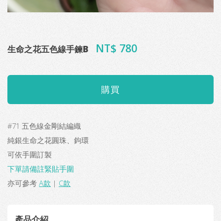
NT$ 780
生命之花五色線手鍊B
#71 五色線金剛結編織
純銀生命之花圓珠、鉤環
可依手圍訂製
下單請備註緊貼手圍
亦可參考
A款
|
C款
產品介紹