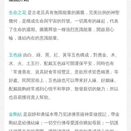
生命之花
是古老且具有無限能量的圖騰，完美比例的神聖
幾何，是構成生命與宇宙的符號。一切萬有的緣起，代表
了生命的週期。圖騰釋放一種強烈意識能量，開啟眉心
輪，連結內在的意識能量。
五色線
由白、綠、黑、紅、黃等五色構成，對應金、木、
水、火、土五行。配戴五色線可開運保平安，同時也有
「常逢善友、資具財食常得豐足、意欲所求皆悉稱逐」等
好處。民間習俗上，五色線也可以帶來好人緣、好姻緣。
配戴能夠經常感到心情平和寧靜、散發親切的魅力；所以
也容易獲得貴人幫助。
金剛結
是寂靜和勇猛本尊乃至諸佛菩薩神眾做授記，帶金
剛結是給佛結緣；一切空行佛母愛護你猶如母親；一切護