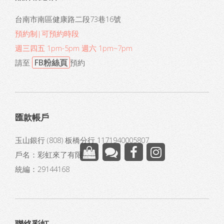
台南市南區健康路二段73巷16號
預約制|可預約時段
週三四五 1pm-5pm 週六 1pm~7pm
FB粉絲頁
請至
預約
匯款帳戶
玉山銀行 (808) 板橋分行 1171940005807
戶名：彩虹來了有限公司
統編：29144168
聯絡彩虹