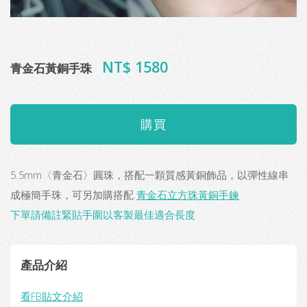
NT$ 1580
青金石黃銅手珠
5.5mm〈青金石〉圓珠，搭配一顆質感黃銅飾品，以彈性線串
成極簡手珠，可另加購搭配
青金石立方珠黃銅手鍊
下單請備註緊貼手圍以客製最佳適合長度
產品介紹
看FB貼文介紹