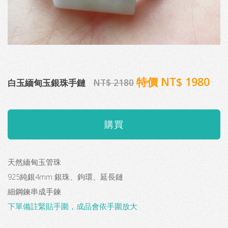
特價 NT$ 1980
白玉緬甸玉銀珠手鏈
NT$ 2180
天然緬甸玉管珠
925純銀4mm 銀珠、鉤環、延長鏈
細鋼鍊串成手鍊
下單備註緊貼手圍，成品會依手圍放大