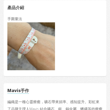
產品介紹
手圍量法
Mavis手作
編織是一種心靈療癒，礦石帶來頻率、感知提升。彩虹來
了品牌主理人Mavis 結合礦石、銀、銅金屬、蠟繩等的療癒