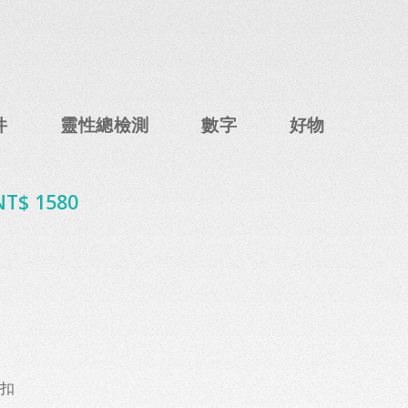
件
靈性總檢測
數字
好物
NT$ 1580
安扣