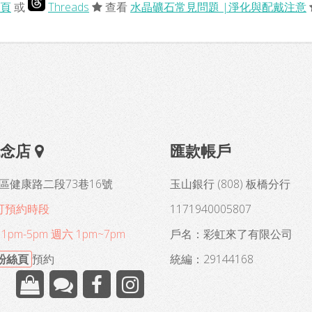
頁
或
Threads
查看
水晶礦石常見問題 |淨化與配戴注意
概念店
匯款帳戶
區健康路二段73巷16號
玉山銀行 (808) 板橋分行
可預約時段
1171940005807
pm-5pm 週六 1pm~7pm
戶名：彩虹來了有限公司
B粉絲頁
預約
統編：29144168