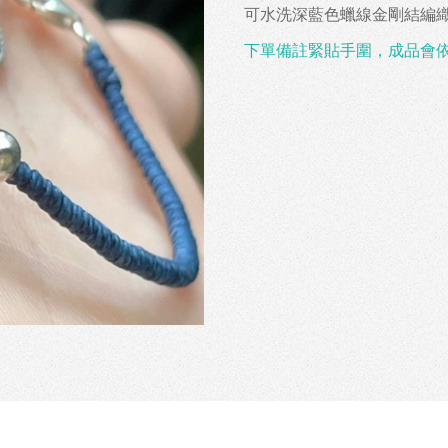
可水洗深藍色蠟線金剛結編
下單備註緊貼手圍，成品會