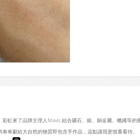
彩虹來了品牌主理人Mavis 結合礦石、銀、銅金屬、蠟繩等
供奉奉獻給大自然的物質即包含手作品，這點讓我更慎重看待。