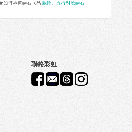
如何挑選礦石水晶
脈輪、五行對應礦石
聯絡彩虹