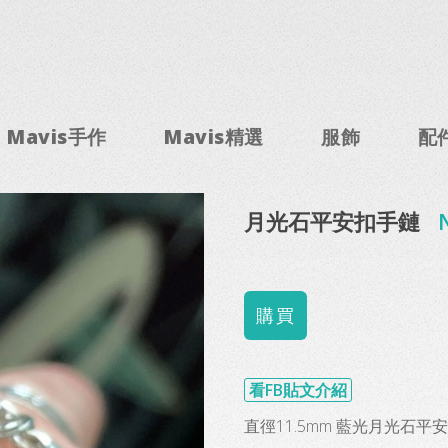
Mavis手作
Mavis精選
服飾
配
月光石平安扣手鏈
看FB貼文介紹
直徑11.5mm 藍光月光石平