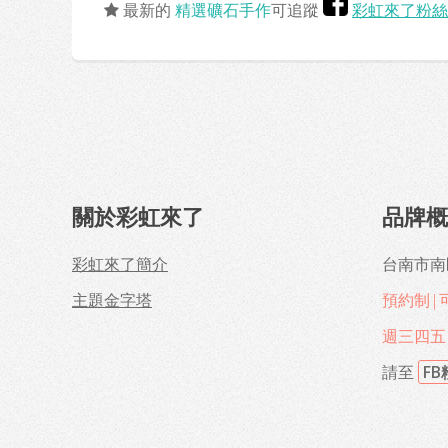
最新的
精選礦石手作
可追蹤
彩虹來了粉絲
關於彩虹來了
品牌
彩虹來了簡介
台南市南
主題金字塔
預約制|
週三四五 1
請至
F