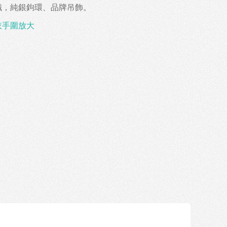
織，純銀鉤環、品牌吊飾。
依手圍放大