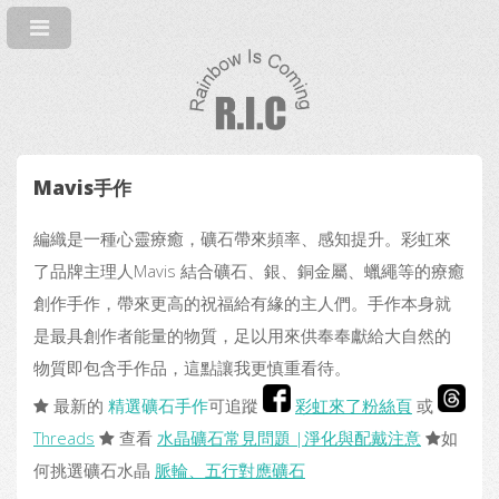
Mavis手作
編織是一種心靈療癒，礦石帶來頻率、感知提升。彩虹來
了品牌主理人Mavis 結合礦石、銀、銅金屬、蠟繩等的療癒
創作手作，帶來更高的祝福給有緣的主人們。手作本身就
是最具創作者能量的物質，足以用來供奉奉獻給大自然的
物質即包含手作品，這點讓我更慎重看待。
最新的
精選礦石手作
可追蹤
彩虹來了粉絲頁
或
Threads
查看
水晶礦石常見問題 |淨化與配戴注意
如
何挑選礦石水晶
脈輪、五行對應礦石