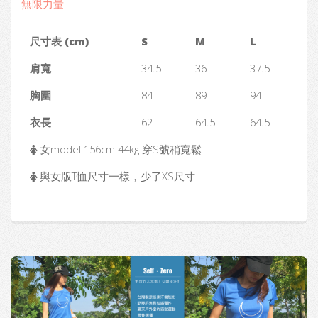
無限力量
尺寸表 (cm)
S
M
L
肩寬
34.5
36
37.5
胸圍
84
89
94
衣長
62
64.5
64.5
女model 156cm 44kg 穿S號稍寬鬆
與女版T恤尺寸一樣，少了XS尺寸