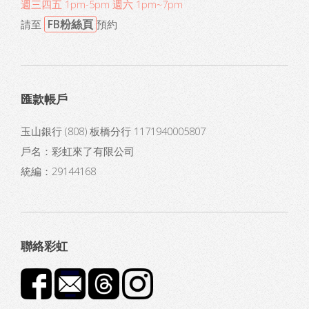
週三四五 1pm-5pm 週六 1pm~7pm
FB粉絲頁
請至
預約
匯款帳戶
玉山銀行 (808) 板橋分行 1171940005807
戶名：彩虹來了有限公司
統編：29144168
聯絡彩虹