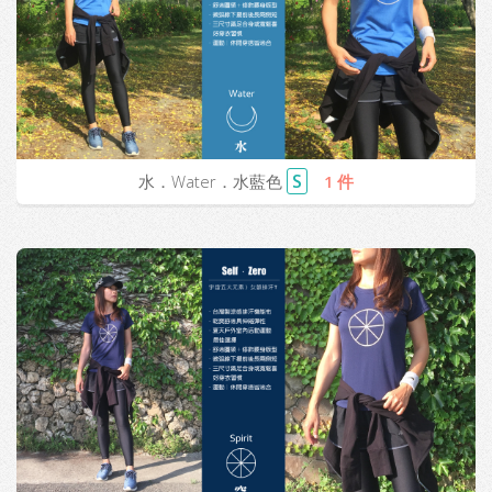
S
水．Water．水藍色
1 件