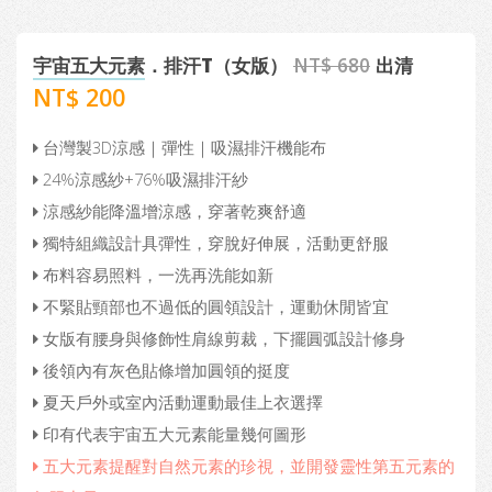
宇宙五大元素
．排汗T（女版）
NT$ 680
出清
NT$ 200
台灣製3D涼感｜彈性｜吸濕排汗機能布
24%涼感紗+76%吸濕排汗紗
涼感紗能降溫增涼感，穿著乾爽舒適
獨特組織設計具彈性，穿脫好伸展，活動更舒服
布料容易照料，一洗再洗能如新
不緊貼頸部也不過低的圓領設計，運動休閒皆宜
女版有腰身與修飾性肩線剪裁，下擺圓弧設計修身
後領內有灰色貼條增加圓領的挺度
夏天戶外或室內活動運動最佳上衣選擇
印有代表宇宙五大元素能量幾何圖形
五大元素提醒對自然元素的珍視，並開發靈性第五元素的