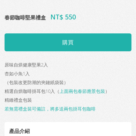
NT$ 550
春節咖啡堅果禮盒
原味自烘健康堅果2入
杏如小魚1入
（包裝改更防潮的夾鏈紙袋裝）
精選自烘咖啡掛耳包10入（
上面兩包春節應景包裝
）
精緻禮盒包裝
若無需禮盒裝可備註，將多送兩包掛耳包咖啡
產品介紹