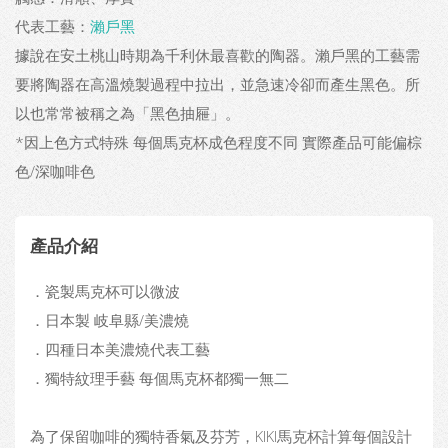
代表工藝：
瀨戶黑
據說在安土桃山時期為千利休最喜歡的陶器。瀨戶黑的工藝需
要將陶器在高溫燒製過程中拉出，並急速冷卻而產生黑色。所
以也常常被稱之為「黑色抽屜」。
*因上色方式特殊 每個馬克杯成色程度不同 實際產品可能偏棕
色/深咖啡色
產品介紹
．瓷製馬克杯可以微波
．日本製 岐阜縣/美濃燒
．四種日本美濃燒代表工藝
．獨特紋理手藝 每個馬克杯都獨一無二
為了保留咖啡的獨特香氣及芬芳，KIKI馬克杯計算每個設計