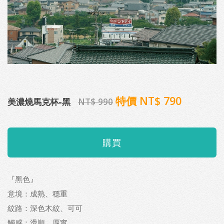
特價 NT$ 790
美濃燒馬克杯-黑
NT$ 990
『黑色』
意境：成熟、穩重
紋路：深色木紋、可可
觸感：滑順、厚實