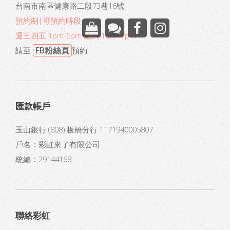
台南市南區健康路二段73巷16號
預約制|可預約時段
週三四五 1pm-5pm 週六 1pm~7pm
FB粉絲頁
請至
預約
匯款帳戶
玉山銀行 (808) 板橋分行 1171940005807
戶名：彩虹來了有限公司
統編：29144168
聯絡彩虹