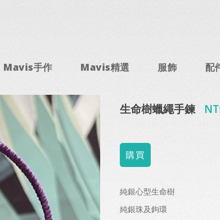
Mavis手作
Mavis精選
服飾
配
生命樹蠟繩手鍊
NT
純銀心型生命樹
純銀珠及鉤環