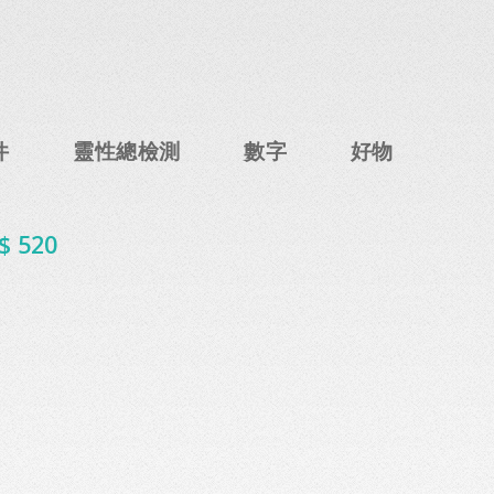
件
靈性總檢測
數字
好物
$ 520