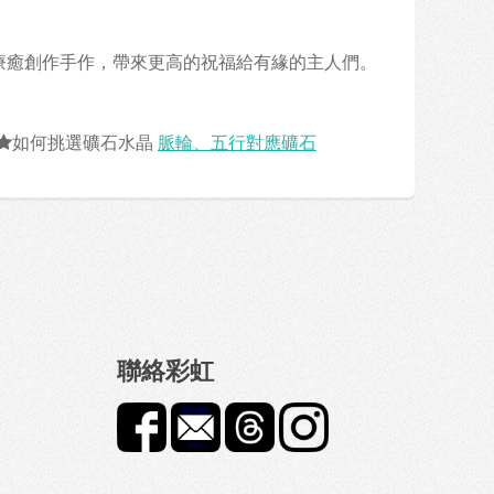
的療癒創作手作，帶來更高的祝福給有緣的主人們。
如何挑選礦石水晶
脈輪、五行對應礦石
聯絡彩虹