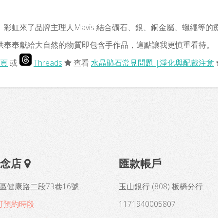
彩虹來了品牌主理人Mavis 結合礦石、銀、銅金屬、蠟繩等
供奉奉獻給大自然的物質即包含手作品，這點讓我更慎重看待。
頁
或
Threads
查看
水晶礦石常見問題 |淨化與配戴注意
概念店
匯款帳戶
區健康路二段73巷16號
玉山銀行 (808) 板橋分行
可預約時段
1171940005807