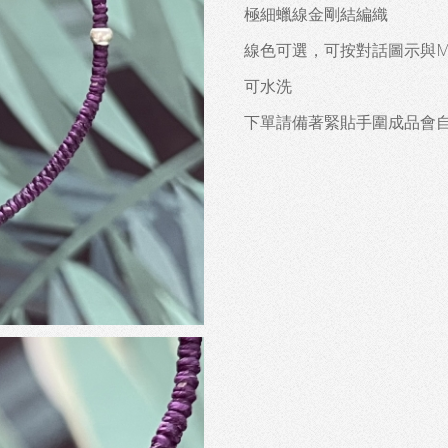
極細蠟線金剛結編織
線色可選，可按對話圖示與Ma
可水洗
下單請備著緊貼手圍成品會