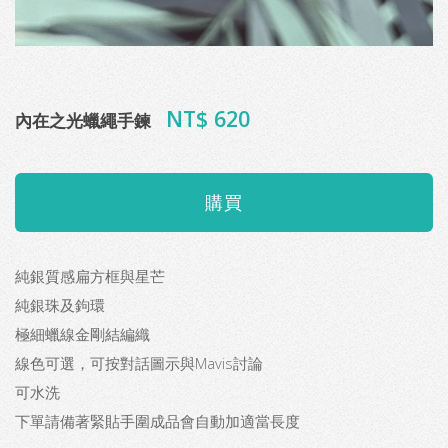
NT$ 620
內在之光蠟繩手鍊
純銀質感扁方框與星芒
純銀珠及鉤環
極細蠟線金剛結編織
線色可選，可按對話圖示與Mavis討論
可水洗
下單請備著緊貼手圍成品會自動加適當長度