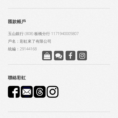
匯款帳戶
玉山銀行 (808) 板橋分行 1171940005807
戶名：彩虹來了有限公司
統編：29144168
聯絡彩虹