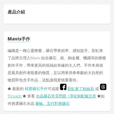
產品介紹
Mavis手作
編織是一種心靈療癒，礦石帶來頻率、感知提升。彩虹來
了品牌主理人Mavis 結合礦石、銀、銅金屬、蠟繩等的療癒
創作手作，帶來更高的祝福給有緣的主人們。手作本身就
是最具創作者能量的物質，足以用來供奉奉獻給大自然的
物質即包含手作品，這點讓我更慎重看待。
最新的
精選礦石手作
可追蹤
彩虹來了粉絲頁
或
Threads
查看
水晶礦石常見問題 |淨化與配戴注意
如
何挑選礦石水晶
脈輪、五行對應礦石