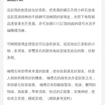
這款我的創意組合好喜歡。把美麗的礦石天然小碎石放進
這款質感很棒的不銹鋼可扭轉開的玻璃盒，光照下每顆都
晶透發著光芒美麗。亦可加價$300訂製純銀鉤環可水洗手
編蠟繩項鍊。
可轉開玻璃盒裡面也可以放乾燥花、或其他自己喜歡的小
物，多用途。碧璽原石的顏色每組是隨意組合的喔，但都
美喔。
橄欖石有助帶來幸運的能量，使你容易遇見好朋友、得貴
人相助和獲得好的機會。 橄欖石的綠色光亦是財富之光，
有助吸引財富能量。 橄欖石有助驅散緊張、焦躁、鬱悶的
情緒、負能量，帶來清新、快活的正能量，安撫神經，使
你坐立安穩，睡眠安穩。（網路參考資料）