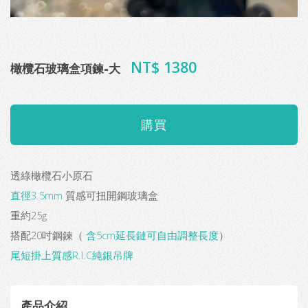
NT$ 1380
橄欖石玻璃盒項鍊-大
透綠橄欖石小原石
直徑3.5mm
質感可扭開鋼玻璃盒
重約25g
搭配20吋鋼鍊（
含5cm延長鏈可自由調整長度
）
尾短掛上質感R.I.C純銀吊牌
產品介紹