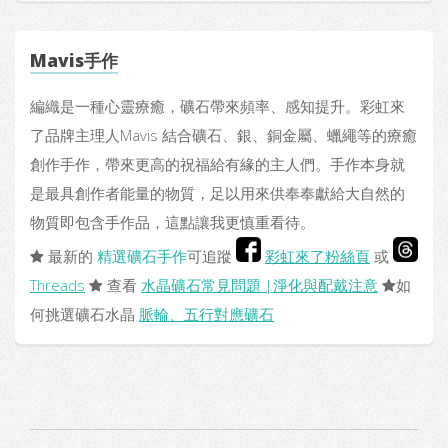
Mavis手作
編織是一種心靈療癒，礦石帶來頻率、感知提升。彩虹來
了品牌主理人Mavis 結合礦石、銀、銅金屬、蠟繩等的療癒
創作手作，帶來更高的祝福給有緣的主人們。手作本身就
是最具創作者能量的物質，足以用來供奉奉獻給大自然的
物質即包含手作品，這點讓我更慎重看待。
最新的
精選礦石手作
可追蹤
彩虹來了粉絲頁
或
Threads
查看
水晶礦石常見問題 |淨化與配戴注意
如
何挑選礦石水晶
脈輪、五行對應礦石