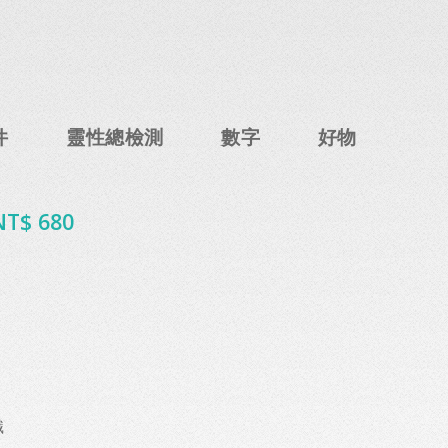
件
靈性總檢測
數字
好物
NT$ 680
織