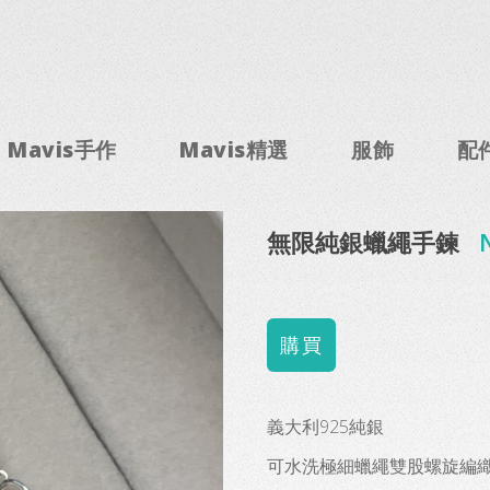
Mavis手作
Mavis精選
服飾
配
無限純銀蠟繩手鍊
義大利925純銀
可水洗極細蠟繩雙股螺旋編