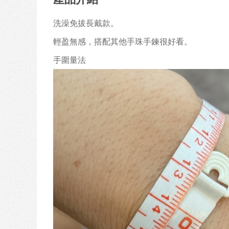
洗澡免拔長戴款。
輕盈無感，搭配其他手珠手鍊很好看。
手圍量法