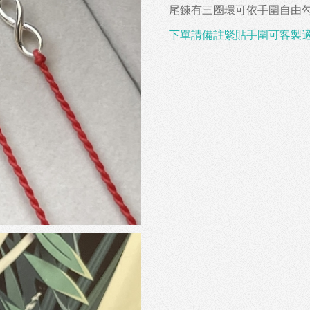
尾鍊有三圈環可依手圍自由
下單請備註緊貼手圍可客製