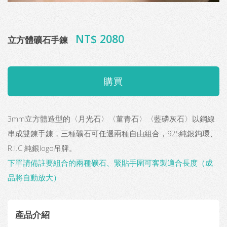
NT$ 2080
立方體礦石手鍊
3mm立方體造型的〈月光石〉〈菫青石〉〈藍磷灰石〉以鋼線
串成雙鍊手鍊，三種礦石可任選兩種自由組合，925純銀鉤環、
R.I.C 純銀logo吊牌。
下單請備註要組合的兩種礦石、緊貼手圍可客製適合長度（成
品將自動放大）
產品介紹