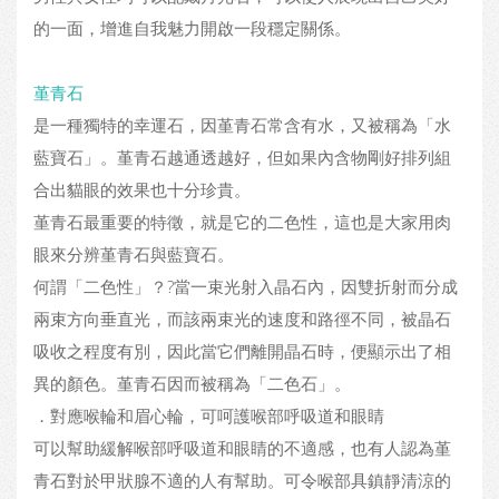
的一面，增進自我魅力開啟一段穩定關係。
堇青石
是一種獨特的幸運石，因堇青石常含有水，又被稱為「水
藍寶石」。堇青石越通透越好，但如果內含物剛好排列組
合出貓眼的效果也十分珍貴。
堇青石最重要的特徵，就是它的二色性，這也是大家用肉
眼來分辨堇青石與藍寶石。
何謂「二色性」？?當一束光射入晶石內，因雙折射而分成
兩束方向垂直光，而該兩束光的速度和路徑不同，被晶石
吸收之程度有別，因此當它們離開晶石時，便顯示出了相
異的顏色。堇青石因而被稱為「二色石」。
．對應喉輪和眉心輪，可呵護喉部呼吸道和眼睛
可以幫助緩解喉部呼吸道和眼睛的不適感，也有人認為堇
青石對於甲狀腺不適的人有幫助。可令喉部具鎮靜清涼的