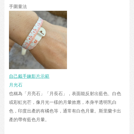
手圍量法
自己戴手鍊影片示範
月光石
也稱為「月亮石」「月長石」，表面能反射出藍色、白色
或彩虹光芒，像月光一樣的月暈效應，本身半透明乳白
色，印度出產的有橘色等，通常有白色月暈。斯里蘭卡出
產的帶有藍色月暈。