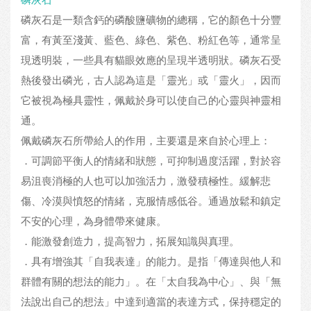
磷灰石是一類含鈣的磷酸鹽礦物的總稱，它的顏色十分豐
富，有黃至淺黃、藍色、綠色、紫色、粉紅色等，通常呈
現透明裝，一些具有貓眼效應的呈現半透明狀。磷灰石受
熱後發出磷光，古人認為這是「靈光」或「靈火」，因而
它被視為極具靈性，佩戴於身可以使自己的心靈與神靈相
通。
佩戴磷灰石所帶給人的作用，主要還是來自於心理上：
．可調節平衡人的情緒和狀態，可抑制過度活躍，對於容
易沮喪消極的人也可以加強活力，激發積極性。緩解悲
傷、冷漠與憤怒的情緒，克服情感低谷。通過放鬆和鎮定
不安的心理，為身體帶來健康。
．能激發創造力，提高智力，拓展知識與真理。
．具有增強其「自我表達」的能力。是指「傳達與他人和
群體有關的想法的能力」。在「太自我為中心」、與「無
法說出自己的想法」中達到適當的表達方式，保持穩定的