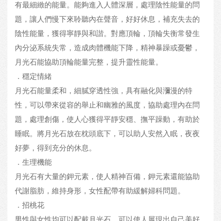
有最細緻的能量。能夠進入人體深層，處理陰性能量的問
題，讓人們慢下來聆聽內在聲音，好好休息，補充失去的
陰性能量，獲得寧靜與和諧。對應頂輪，頂輪失衡常發生
內分泌系統失常，造成肉體機能下降，精神暴躁或憂鬱，
月光石能協助頂輪能量完整，提升靈性能量。
．穩定情緒
月光石能量柔和，細膩穿透性強，具有融化與瀰漫的特
性，可以帶來從容的舉止和幽雅的風度，協助處理內在問
題，處理創傷，使人心獲得平靜安穩、撫平躁動，有助於
睡眠。將月光石放在枕頭底下，可以助人安然入眠，夜夜
好夢，得到充分的休息。
．生理機能
月光石有大量的鉀元素，使人精神百備，鉀元素還能協助
代謝脂肪，維持身形，女性配帶有助緩解婦科問題。
．招桃花
男性與女性均可以配戴月光石，可以使人展現出自己美好