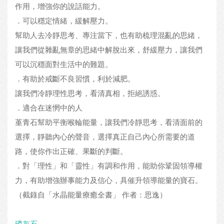
作用，增強你的說話能力。
．可以穩定情緒，緩解壓力。
幫助人去冷靜思考、專注當下，也有助梳理混亂的思緒，
讓我們從雜亂無章的思緒中解脫出來，舒緩壓力，讓我們
可以沉穩面對生活中的難題。
．有助於戒斷不良習慣，利於減肥。
讓我們冷靜理性思考，看清真相，拒絕誘惑。
．適合在迷惘中的人
堇青石幫助平衡喉輪能量，讓我們冷靜思考，看清面前的
選擇，靜聽內心的聲音，選擇真正自己內心所需要的道
路，使你作出正確、果斷的判斷。
．對「理性」和「靈性」有調和作用，能助你鞏固領導權
力，有助增強辦事能力及信心，具催升領導能量的寶石。
（截錄自「水晶能量療癒全書」 作者：思逸）
磷灰石