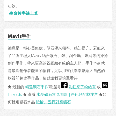
功效。
生命數字線上算
Mavis手作
編織是一種心靈療癒，礦石帶來頻率、感知提升。彩虹來
了品牌主理人Mavis 結合礦石、銀、銅金屬、蠟繩等的療癒
創作手作，帶來更高的祝福給有緣的主人們。手作本身就
是最具創作者能量的物質，足以用來供奉奉獻給大自然的
物質即包含手作品，這點讓我更慎重看待。
最新的
精選礦石手作
可追蹤
彩虹來了粉絲頁
或
Threads
查看
水晶礦石常見問題 |淨化與配戴注意
如
何挑選礦石水晶
脈輪、五行對應礦石