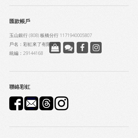
匯款帳戶
玉山銀行 (808) 板橋分行 1171940005807
戶名：彩虹來了有限公司
統編：29144168
聯絡彩虹