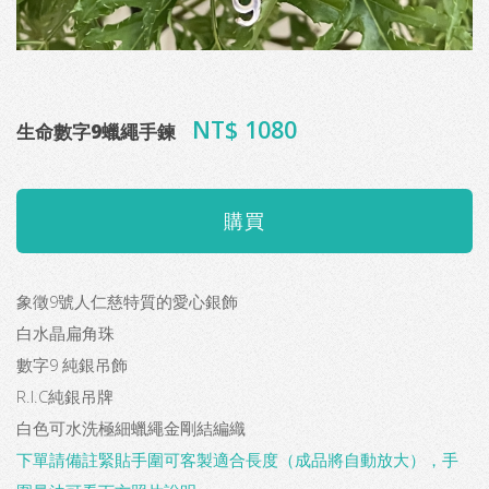
NT$ 1080
生命數字9蠟繩手鍊
象徵9號人仁慈特質的愛心銀飾
白水晶扁角珠
數字9 純銀吊飾
R.I.C純銀吊牌
白色可水洗極細蠟繩金剛結編織
下單請備註緊貼手圍可客製適合長度（成品將自動放大），手