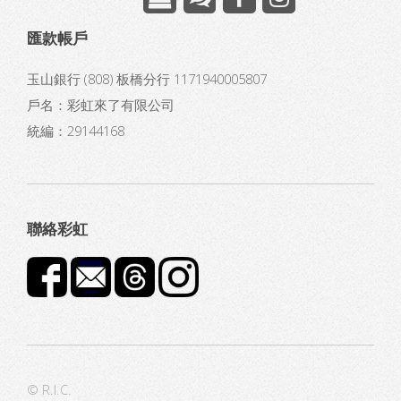
匯款帳戶
玉山銀行 (808) 板橋分行 1171940005807
戶名：彩虹來了有限公司
統編：29144168
聯絡彩虹
© R.I.C.