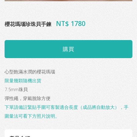
NT$ 1780
櫻花瑪瑙珍珠貝手鍊
心型飽滿水潤的櫻花瑪瑙
限量幾顆隨機出貨
7.5mm珠貝
彈性繩，穿戴脫除方便
下單請備註緊貼手圍可客製適合長度（成品將自動放大），手
圍量法可看下方照片說明。