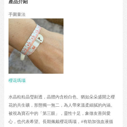
產品介紹
手圍量法
櫻花瑪瑙
水晶粒粒晶瑩剔透，晶體內含粉白色、猶如朵朵盛開之櫻
花的共生礦，形態獨一無二，為人帶來溫柔細膩的內涵。
被視為寶石中的「第三眼」，靈性十足，象徵友善與愛
心，也代表希望。長期佩戴櫻花瑪瑙，#有助加強血液循