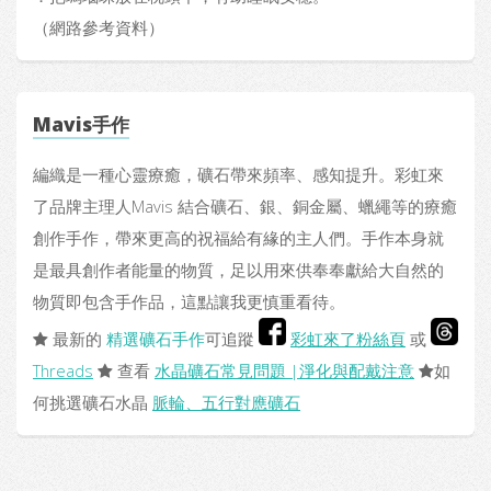
（網路參考資料）
Mavis手作
編織是一種心靈療癒，礦石帶來頻率、感知提升。彩虹來
了品牌主理人Mavis 結合礦石、銀、銅金屬、蠟繩等的療癒
創作手作，帶來更高的祝福給有緣的主人們。手作本身就
是最具創作者能量的物質，足以用來供奉奉獻給大自然的
物質即包含手作品，這點讓我更慎重看待。
最新的
精選礦石手作
可追蹤
彩虹來了粉絲頁
或
Threads
查看
水晶礦石常見問題 |淨化與配戴注意
如
何挑選礦石水晶
脈輪、五行對應礦石