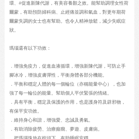
環、#促進新陳代謝，有美容養顏之效。能幫助調理女性荷
爾蒙，有助預防婦科病、止經痛並調和氣血，對更年期荷
爾蒙失調的女士也有幫助。也令人精神放鬆，減少失眠症
狀。
瑪瑙還有以下功效：
．增強免疫力，促進血液循環，增強新陳代謝，可防止手
腳冰冷，增強皮膚彈性，平衝身體各部分機能。
．平衡和穩定人體的每一個輪位（亦稱能量中心），也加
強了每一輪位的能量。幫助個人平伏緊張的情緒。
．具有平衡，穩定及保護的作用，也是護身符及辟邪物，
有保平安功效。
．維持身心和諧，增強愛、忠誠及勇氣。
．有助消除疲勞、治療癲癇、夢遊、皮膚病。
．把瑪瑙珠放在枕頭下，有助睡眠安穩。