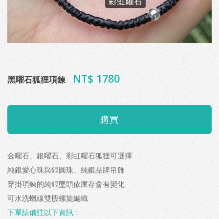
NT$ 1780
黑曜石狐狸項鍊
金曜石、銀曜石、彩虹曜石狐狸可選擇
純銀愛心珠與銀圓珠、純銀品牌吊飾
穿掛項鍊的純銀墜頭依庫存會有變化
可水洗蠟線雙股螺旋編織
下單請備註以下資訊：