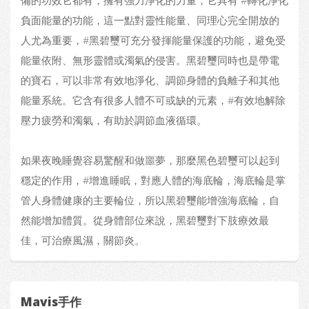
備的功效它都有，擁有強力淨化的力量，它具有 #轉化淨化
負面能量的功能，這一點對靈性能量、同理心完全開放的
人尤為重要，#黑碧璽可充分發揮能量保護的功能，避免受
能量依附、無形靈體或濁氣的侵害。黑碧璽同時也是帶電
的寶石，可以非常有效地淨化、調節身體的負離子和其他
能量系統。它含有很多人體不可或缺的元素，#有效地解除
壓力疲勞和濁氣，有助於調節血液循環。
如果夜晚睡覺容易驚醒和做噩夢，那麼黑色碧璽可以起到
穩定的作用，#增進睡眠，對應人體的海底輪，海底輪是掌
管人身體健康的主要輪位，所以黑碧璽能增強海底輪，自
然能增加體質。從身體部位來說，黑碧璽對下肢療效最
佳，可治療風濕，關節炎。
Mavis手作