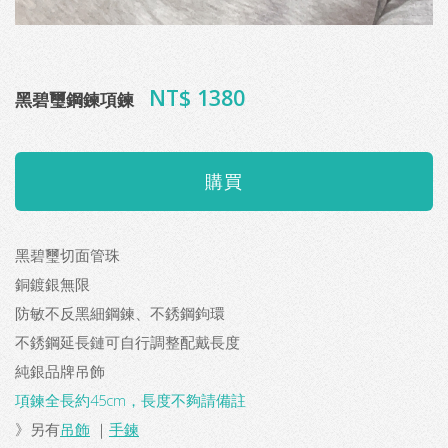
NT$ 1380
黑碧璽鋼鍊項鍊
黑碧璽切面管珠
銅鍍銀無限
防敏不反黑細鋼鍊、不銹鋼鉤環
不銹鋼延長鏈可自行調整配戴長度
純銀品牌吊飾
項鍊全長約45cm，長度不夠請備註
》另有
吊飾
｜
手鍊