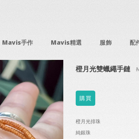
Mavis手作
Mavis精選
服飾
配
橙月光雙蠟繩手鏈
N
橙月光排珠
純銀珠