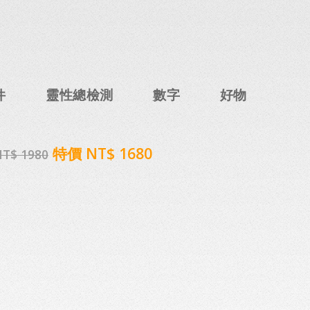
件
靈性總檢測
數字
好物
特價 NT$ 1680
T$ 1980