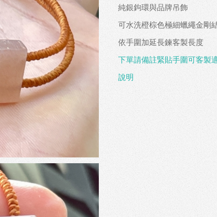
純銀鉤環與品牌吊飾
可水洗橙棕色極細蠟繩金剛
依手圍加延長鍊客製長度
下單請備註緊貼手圍可客製
說明