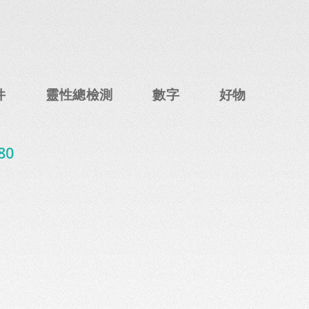
件
靈性總檢測
數字
好物
80