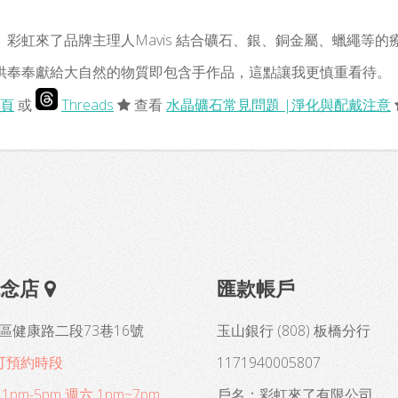
彩虹來了品牌主理人Mavis 結合礦石、銀、銅金屬、蠟繩等
供奉奉獻給大自然的物質即包含手作品，這點讓我更慎重看待。
頁
或
Threads
查看
水晶礦石常見問題 |淨化與配戴注意
概念店
匯款帳戶
區健康路二段73巷16號
玉山銀行 (808) 板橋分行
可預約時段
1171940005807
pm-5pm 週六 1pm~7pm
戶名：彩虹來了有限公司