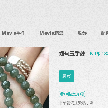
Mavis手作
Mavis精選
服飾
配
緬甸玉手鍊
NT$ 18
看FB貼文介紹
下單請備注緊貼手圍