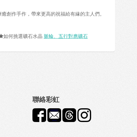
的療癒創作手作，帶來更高的祝福給有緣的主人們。
如何挑選礦石水晶
脈輪、五行對應礦石
聯絡彩虹