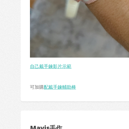
自己戴手鍊影片示範
可加購
配戴手鍊輔助棒
Mavis手作