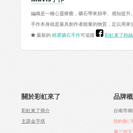
編織是一種心靈療癒，礦石帶來頻率、感知提升。
手作本身就是最具創作者能量的物質，足以用來
最新的
精選礦石手作
可追蹤
彩虹來了粉絲
關於彩虹來了
品牌
彩虹來了簡介
台南市南
主題金字塔
預約制|
週三四五 1