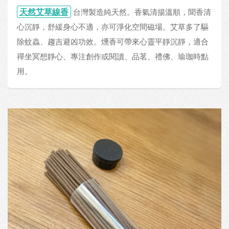
天然艾草線香
台灣製造純天然。香氣清揚溫順，聞香清
心沉靜，舒緩身心不適，亦可淨化空間磁場。艾草多了驅
除蚊蟲、趨吉避凶功效。燻香可帶來心靈平靜沉靜，適合
禪坐冥想靜心、專注創作或閱讀、品茗、禮佛、瑜珈時點
用。