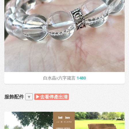
白水晶x六字箴言
1480
服飾配件
▼
▶去看停產出清