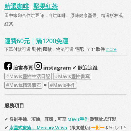
精選咖啡
堅果紅茶
｜
田中家鄉合作烘豆師，自烘咖啡、原味健康堅果、精選杉林溪
紅茶
運費60元｜滿1200免運
下單付款可選
到付
|
匯款
，物流可選
宅配
|
7-11取件
more
臉書專頁
instagram
✔ 歡迎追蹤
#Mavis靈性生活日記
#Mavis靈性書寫
×
#Mavis精選礦石
#Mavis手作
服務項目
✔ 客制手鍊、項鍊、耳環，可至
Mavis手作
瀏覽款式訂製
✔
水星式療癒． Mercury Wash
（限實體店)
一對一
＄600／1.5