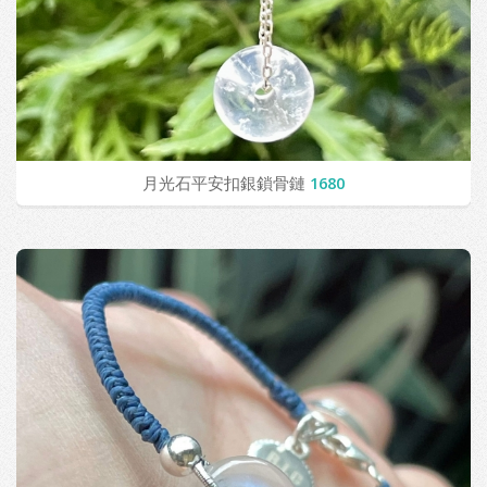
月光石平安扣銀鎖骨鏈
1680