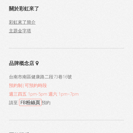
關於彩虹來了
彩虹來了簡介
主題金字塔
品牌概念店
台南市南區健康路二段73巷16號
預約制|可預約時段
週三四五 1pm-5pm 週六 1pm~7pm
FB粉絲頁
請至
預約