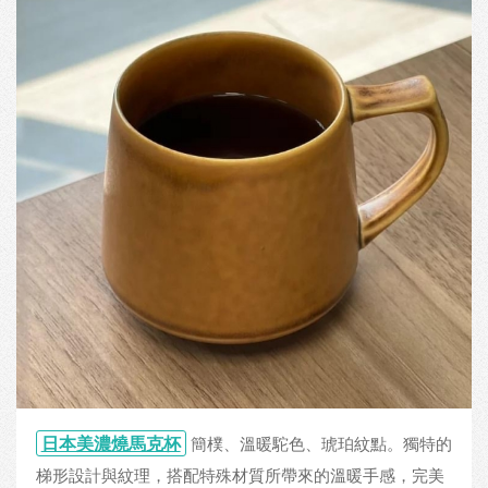
日本美濃燒馬克杯
簡樸、溫暖駝色、琥珀紋點。獨特的
梯形設計與紋理，搭配特殊材質所帶來的溫暖手感，完美