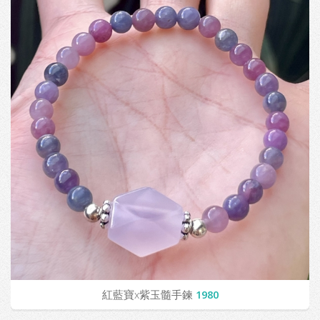
紅藍寶x紫玉髓手鍊
1980