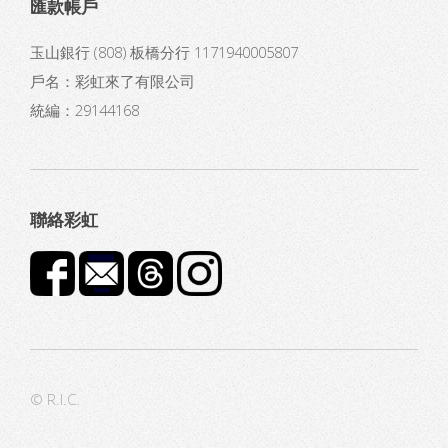
匯款帳戶
玉山銀行 (808) 板橋分行 1171940005807
戶名：彩虹來了有限公司
統編：29144168
聯絡彩虹
© R.I.C.