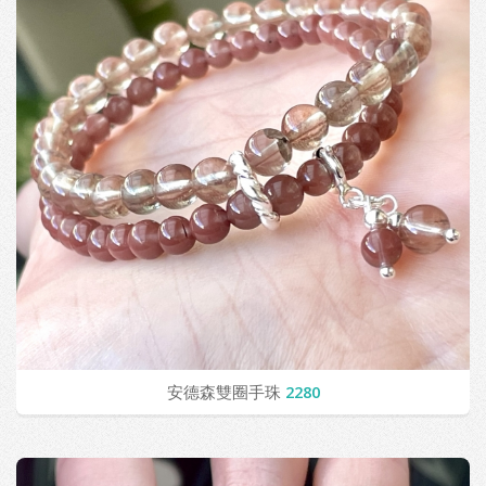
安德森雙圈手珠
2280