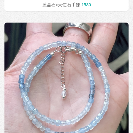
藍晶石x天使石手鍊
1580