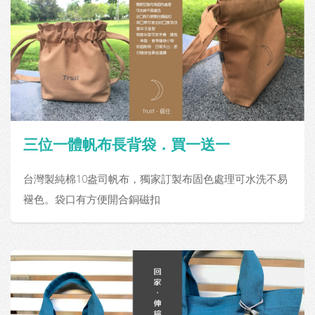
三位一體帆布長背袋．買一送一
台灣製純棉10盎司帆布，獨家訂製布固色處理可水洗不易
褪色。袋口有方便開合銅磁扣