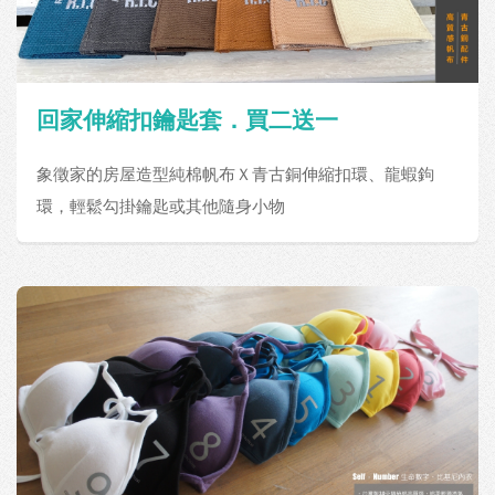
回家伸縮扣鑰匙套．買二送一
象徵家的房屋造型純棉帆布Ｘ青古銅伸縮扣環、龍蝦鉤
環，輕鬆勾掛鑰匙或其他隨身小物