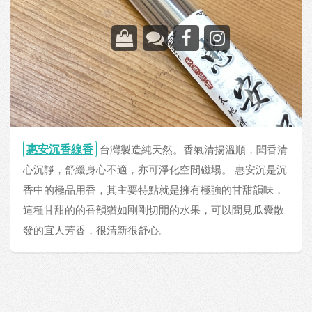
惠安沉香線香
台灣製造純天然。香氣清揚溫順，聞香清
心沉靜，舒緩身心不適，亦可淨化空間磁場。 惠安沉是沉
香中的極品用香，其主要特點就是擁有極強的甘甜韻味，
這種甘甜的的香韻猶如剛剛切開的水果，可以聞見瓜囊散
發的宜人芳香，很清新很舒心。