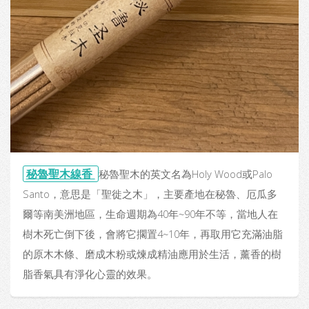
秘魯聖木線香
秘魯聖木的英文名為Holy Wood或Palo
Santo，意思是「聖徙之木」，主要產地在秘魯、厄瓜多
爾等南美洲地區，生命週期為40年~90年不等，當地人在
樹木死亡倒下後，會將它擱置4~10年，再取用它充滿油脂
的原木木條、磨成木粉或煉成精油應用於生活，薰香的樹
脂香氣具有淨化心靈的效果。