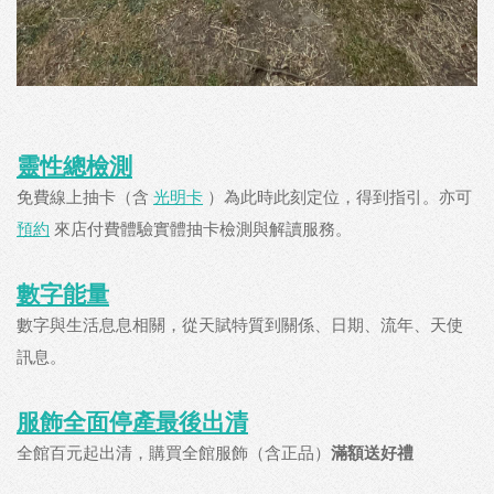
靈性總檢測
免費線上抽卡（含
光明卡
）為此時此刻定位，得到指引。亦可
預約
來店付費體驗實體抽卡檢測與解讀服務。
數字能量
數字與生活息息相關，從天賦特質到關係、日期、流年、天使
訊息。
服飾全面停產最後出清
全館百元起出清，購買全館服飾（含正品）
滿額送好禮