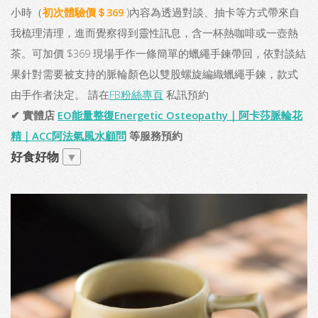
小時（
初次體驗價＄369
)內容為透過對談、抽卡等方式帶來自
我梳理清理，進而覺察得到靈性訊息，含一杯熱咖啡或一壺熱
茶。可加價 $369 現場手作一條簡單的蠟繩手鍊帶回，依對談結
果針對需要被支持的脈輪顏色以雙股螺旋編織蠟繩手鍊，款式
由手作者決定。 請在
FB粉絲專頁
私訊預約
✔ 實體店
EO能量整復Energetic Osteopathy｜阿卡莎脈輪花
精｜ACC阿法氣風水顧問
等服務預約
好食好物
▼